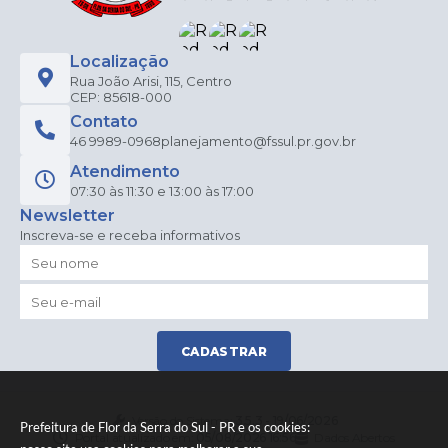
Localização
Rua João Arisi, 115, Centro
CEP: 85618-000
Contato
46 9989-0968
planejamento@fssul.pr.gov.br
Atendimento
07:30 às 11:30 e 13:00 às 17:00
Newsletter
Inscreva-se e receba informativos
CADASTRAR
Versão do Sistema:
3.5.3 - 19/06/2026
Prefeitura de Flor da Serra do Sul - PR e os cookies:
Portal atualizado em:
05/08/2026 16:56
Dados Abertos