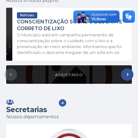
Assista à nossa playlist
VER MAIS
Notícias
CONSCIENTIZAÇÃO SOBRE O DESCARTE
CORRETO DE LIXO
O Município está em campanha permanente de
conscientização sobre o cuidado com o lixo e a
preservação do meio ambiente. Informamos que foi
identificado o descarte irregular de um sofá em via
pública, atitude que vai contra as normas municipais e
configura crime ambiental, conforme a legislação
vigente. Ressaltamos que, no momento em que
ocorreu o descarte do sofá, havia no Parque de
Máquinas um contêiner disponível para o descarte de
determinados objetos e móveis,...
VER MAIS
Secretarias
Nossos departamentos