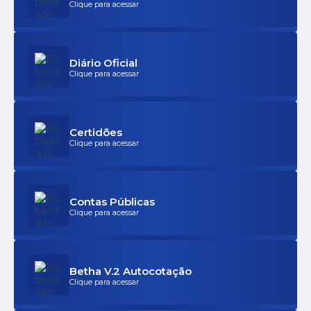
de-flor-da-serra-do-sul-
Clique para acessar
pr/5409/#Pagina=2&Index=
1Link do Edital:...
Diário Oficial
Clique para acessar
Certidões
Clique para acessar
Contas Públicas
Clique para acessar
Betha V.2 Autocotação
Clique para acessar