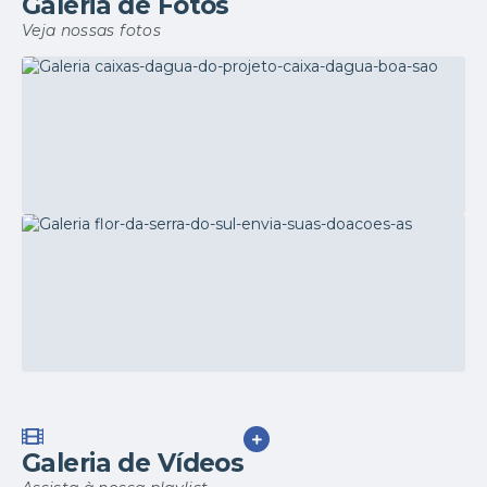
Galeria de Fotos
Veja nossas fotos
Notícias
23/05/2024
Caixas d’água do Projeto “Caixa d’Água Boa”
são entregues aos beneficiários
VER MAIS
Notícias
17/05/2024
Flor da Serra do Sul envia suas doações às
VER MAIS
Galeria de Vídeos
cidades afetadas pelas enchentes no RS